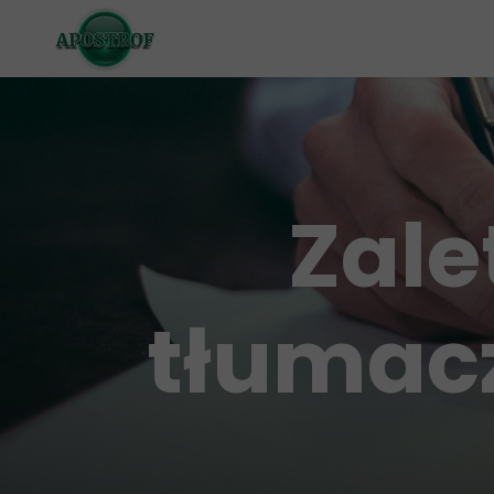
Zale
tłumacz