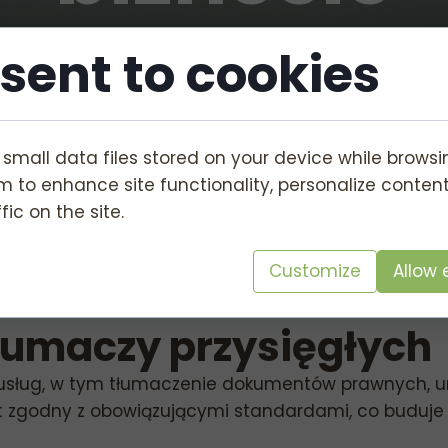
sent to cookies
 small data files stored on your device while browsi
 to enhance site functionality, personalize conten
profesjonalnych tłu
fic on the site.
zna komunikacja jest kluczem do sukcesu. Współpr
Customize
Allow 
 zapewniając dokładność i zgodność dokumentów pr
tłumaczy przysięgłych
es usług, w tym tłumaczenie dokumentów prawnych, 
st zgodny z obowiązującymi standardami, co buduje 