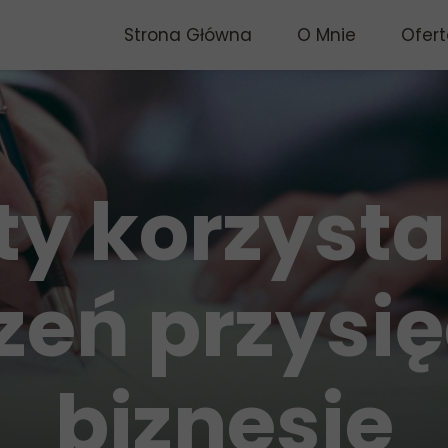
Strona Główna
O Mnie
Ofert
ty korzysta
eń przysi
biznesie